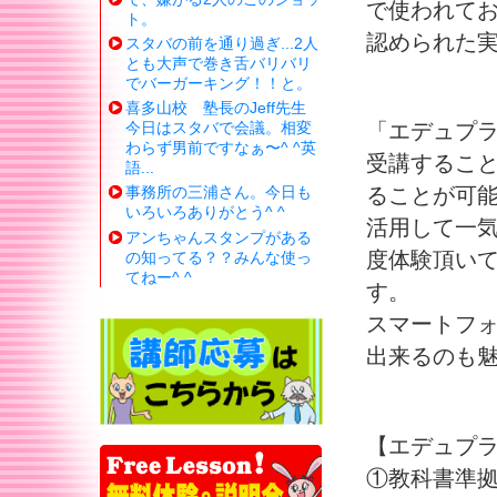
で使われて
ト。
認められた
スタバの前を通り過ぎ...2人
とも大声で巻き舌バリバリ
でバーガーキング！！と。
喜多山校 塾長のJeff先生
今日はスタバで会議。相変
「エデュプ
わらず男前ですなぁ〜^ ^英
受講するこ
語...
ることが可
事務所の三浦さん。今日も
いろいろありがとう^ ^
活用して一
アンちゃんスタンプがある
度体験頂い
の知ってる？？みんな使っ
てねー^ ^
す。
スマートフ
出来るのも
【エデュプ
①教科書準