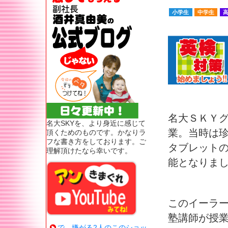
小学生
中学生
名大ＳＫＹ
名大SKYを、より身近に感じて
業。当時は
頂くためのものです。かなりラ
フな書き方をしております。ご
タブレット
理解頂けたなら幸いです。
能となりま
このイーラ
塾講師が授
で、嫌がる2人のこのショッ