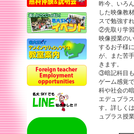
昨今、いろ
した映像教
スで勉強すれ
②先取り学
映像授業の
するお子様
が、また苦
きます。
③暗記科目も
ゲーム感覚
科や社会の
エデュプラ
す。詳しく
ュプラス授