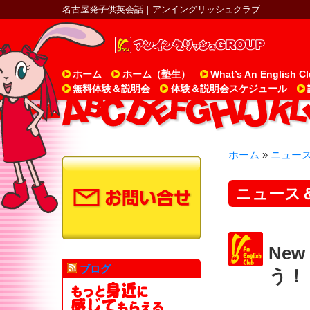
名古屋発子供英会話｜アンイングリッシュクラブ
ホーム
ホーム（塾生）
What’s An English C
無料体験＆説明会
体験＆説明会スケジュール
ホーム
»
ニュー
ニュース
Ne
ブログ
う！