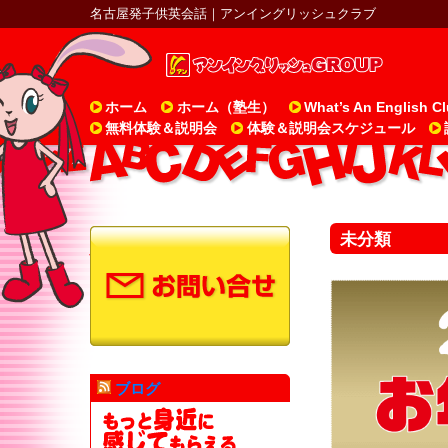
名古屋発子供英会話｜アンイングリッシュクラブ
ホーム
ホーム（塾生）
What’s An English C
無料体験＆説明会
体験＆説明会スケジュール
未分類
ブログ