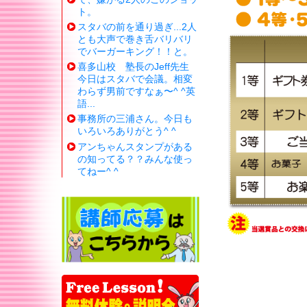
ト。
スタバの前を通り過ぎ...2人
とも大声で巻き舌バリバリ
でバーガーキング！！と。
喜多山校 塾長のJeff先生
今日はスタバで会議。相変
わらず男前ですなぁ〜^ ^英
語...
事務所の三浦さん。今日も
いろいろありがとう^ ^
アンちゃんスタンプがある
の知ってる？？みんな使っ
てねー^ ^