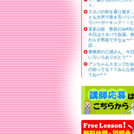
ト。
スタバの前を通り過ぎ...
とも大声で巻き舌バリ
でバーガーキング！！
喜多山校 塾長のJeff先
今日はスタバで会議。
わらず男前ですなぁ〜^ 
語...
事務所の三浦さん。今
いろいろありがとう^ ^
アンちゃんスタンプが
の知ってる？？みんな
てねー^ ^