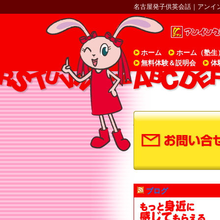
名古屋発子供英会話｜アンイ
ホーム
ホーム（塾生
無料体験＆説明会
体
ブログ