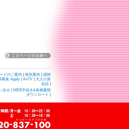
ードのご案内
|
校舎案内
|
講師
募集 Apply
|
AnTV
|
大人の英
会話
|
い合せ
|
WEB手続き&各種書類
ダウンロード
|