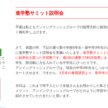
進学塾サミット説明会
平素は私どもアンイングリッシュグループの指導方針に格別
く御礼申し上げます。
さて、表題の件、下記の通り新小学校5年生～新中学3年生の
に進学塾サミット説明会を実施いたします。
進学塾サミット
に効率化を図った学習塾です。週1回の通塾で5科目指導しま
じて
りラ
学生、部活動に力を入れている中学生にぴったりです。
。ご
アンイングリッシュグループは、現在の中学3年生をしっか
タートさせます。ですから、
3月末の春期講習より、新学年
当日は、これまで何千人という生徒さんをお預かりした私ど
メリット、アンイングリッシュグループがどのように学習サ
紹介させていただきたいと思います。
ョッ