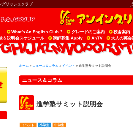
ングリッシュクラブ
）
What’s An English Club ?
グレードのご案内
校舎案内
験＆説明会スケジュール
講師募集 Apply
AnTV
大人の英会
ホーム
»
ニュース＆コラム
»
イベント
» 進学塾サミット説明会
ニュース＆コラム
進学塾サミット説明会
イベント
小学生
中学生