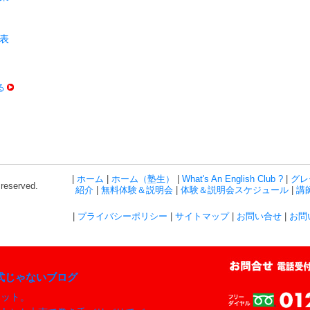
発表
る
|
ホーム
|
ホーム（塾生）
|
What's An English Club ?
|
グレ
 reserved.
紹介
|
無料体験＆説明会
|
体験＆説明会スケジュール
|
講師
|
プライバシーポリシー
|
サイトマップ
|
お問い合せ
|
お問
式じゃないブログ
ョット。