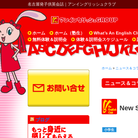
名古屋発子供英会話｜アンイングリッシュクラブ
ホーム
ホーム（塾生）
What’s An English C
無料体験＆説明会
体験＆説明会スケジュール
ホーム
»
ニュース＆コ
ニュース＆コ
New
ブログ
小学生