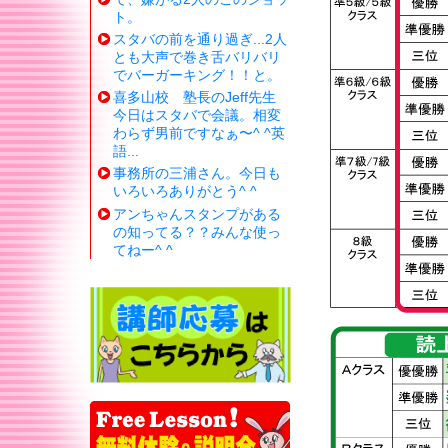
ト。
スタバの前を通り過ぎ...2人
とも大声で巻き舌バリバリ
でバーガーキング！！と。
喜多山校 塾長のJeff先生
今日はスタバで会議。相変
わらず男前ですなぁ〜^ ^英
語...
事務所の三浦さん。今日も
いろいろありがとう^ ^
アンちゃんスタンプがある
の知ってる？？みんな使っ
てねー^ ^