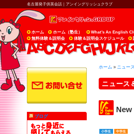
名古屋発子供英会話｜アンイングリッシュクラブ
ホーム
ホーム（塾生）
What’s An English C
無料体験＆説明会
体験＆説明会スケジュール
ホーム
»
ニュー
ニュース
Ne
ブログ
小学生
中学生