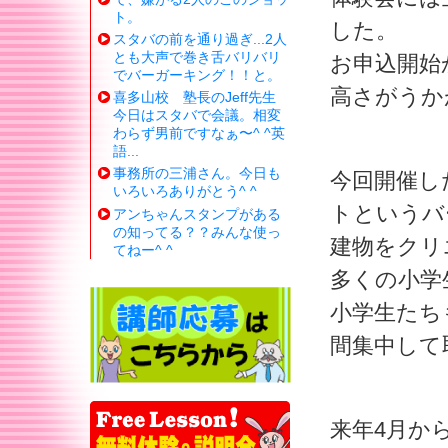
ト。
した。
スタバの前を通り過ぎ...2人
とも大声で巻き舌バリバリ
お申込開始
でバーガーキング！！と。
高さがうか
喜多山校 塾長のJeff先生
今日はスタバで会議。相変
わらず男前ですなぁ〜^ ^英
語...
事務所の三浦さん。今日も
今回開催し
いろいろありがとう^ ^
トというバ
アンちゃんスタンプがある
の知ってる？？みんな使っ
建物をクリ
てねー^ ^
多くの小学
小学生たち
間集中して
来年4月か