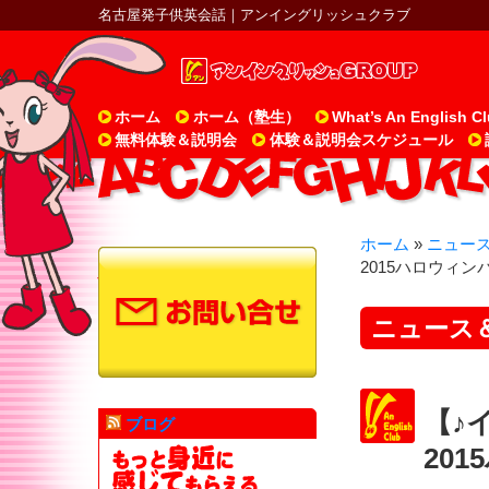
名古屋発子供英会話｜アンイングリッシュクラブ
ホーム
ホーム（塾生）
What’s An English C
無料体験＆説明会
体験＆説明会スケジュール
ホーム
»
ニュー
2015ハロウィン
ニュース
【♪
ブログ
20