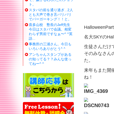
ト。
スタバの前を通り過ぎ...2人
とも大声で巻き舌バリバリ
でバーガーキング！！と。
喜多山校 塾長のJeff先生
Hallowee
今日はスタバで会議。相変
わらず男前ですなぁ〜^ ^英
名大SKYのHa
語...
事務所の三浦さん。今日も
生徒さんだけ
いろいろありがとう^ ^
そのみなさん
アンちゃんスタンプがある
の知ってる？？みんな使っ
た。
てねー^ ^
来年もまた開
ね！